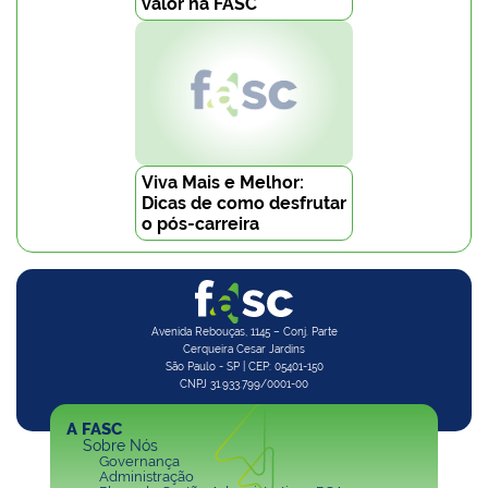
valor na FASC
Viva Mais e Melhor:
Dicas de como desfrutar
o pós-carreira
Avenida Rebouças, 1145 – Conj. Parte
Cerqueira Cesar Jardins
São Paulo - SP | CEP: 05401-150
CNPJ 31.933.799/0001-00
A FASC
Sobre Nós
Governança
Administração