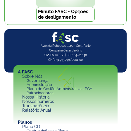
Minuto FASC - Opções
de desligamento
Avenida Rebouças, 1145 – Conj. Parte
Cerqueira Cesar Jardins
São Paulo - SP | CEP: 05401-150
CNPJ 31.933.799/0001-00
A FASC
Sobre Nós
Governança
Administração
Plano de Gestão Administrativa - PGA
Patrocinadoras
Nossa História
Nossos números
Transparência
Relatório Anual
Planos
Plano CD
Contribuições ao Plano