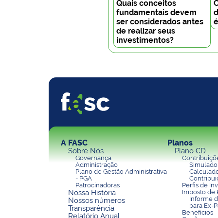
Quais conceitos
C
fundamentais devem
d
ser considerados antes
é
de realizar seus
investimentos?
A FASC
Planos
Sobre Nós
Plano CD
Governança
Contribuiçõ
Administração
Simulador
Plano de Gestão Administrativa
Calculad
- PGA
Contribui
Patrocinadoras
Perfis de In
Nossa História
Imposto de
Informe 
Nossos números
para Ex-P
Transparência
Benefícios
Relatório Anual