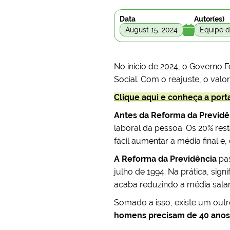
Data
Autor(es)

August 15, 2024
Equipe 
No início de 2024, o Governo F
Social. Com o reajuste, o val
Clique aqui e conheça a porta
Antes da Reforma da Previdê
laboral da pessoa. Os 20% res
fácil aumentar a média final 
A Reforma da Previdência
pas
julho de 1994. Na prática, sig
acaba reduzindo a média salar
Somado a isso, existe um outr
homens precisam de 40 anos