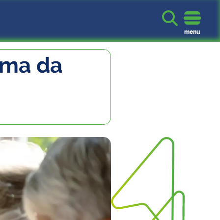

menu
rma da