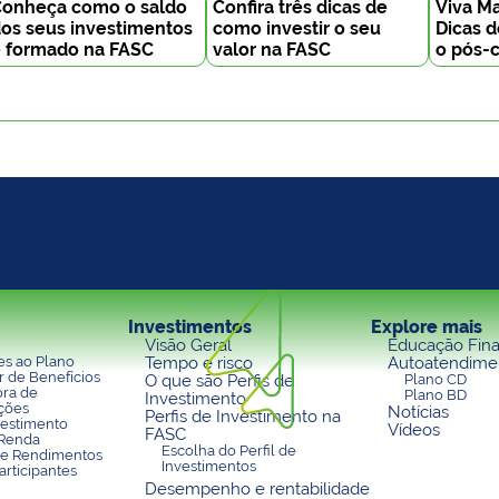
onheça como o saldo
Confira três dicas de
Viva Ma
os seus investimentos
como investir o seu
Dicas 
 formado na FASC
valor na FASC
o pós-c
Investimentos
Explore mais
Visão Geral
Educação Fina
es ao Plano
Tempo e risco
Autoatendime
 de Benefícios
O que são Perfis de
Plano CD
ora de
Plano BD
Investimento
ções
Notícias
Perfis de Investimento na
vestimento
Vídeos
FASC
 Renda
Escolha do Perfil de
de Rendimentos
Investimentos
articipantes
Desempenho e rentabilidade