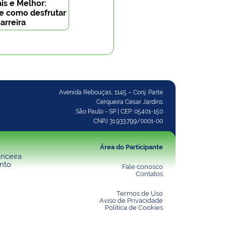
is e Melhor:
de como desfrutar
arreira
Avenida Rebouças, 1145 – Conj. Parte
Cerqueira Cesar Jardins
São Paulo - SP | CEP: 05401-150
CNPJ 31.933.799/0001-00
Área do Participante
nceira
nto
Fale conosco
Contatos
Termos de Uso
Aviso de Privacidade
Política de Cookies