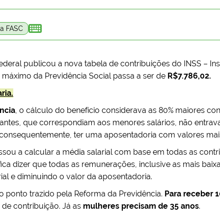

da FASC
ederal publicou a nova tabela de contribuições do INSS – In
or máximo da Previdência Social passa a ser de
R$7.786,02.
ria.
ncia
, o cálculo do benefício considerava as 80% maiores con
tantes, que correspondiam aos menores salários, não entrav
e, consequentemente, ter uma aposentadoria com valores mais
sou a calcular a média salarial com base em todas as contr
nifica dizer que todas as remunerações, inclusive as mais baix
ial e diminuindo o valor da aposentadoria.
o ponto trazido pela Reforma da Previdência.
Para receber 
de contribuição. Já as
mulheres precisam de 35 anos
.