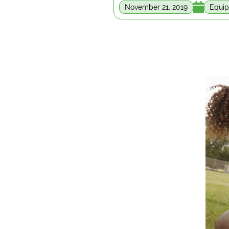

November 21, 2019
Equip