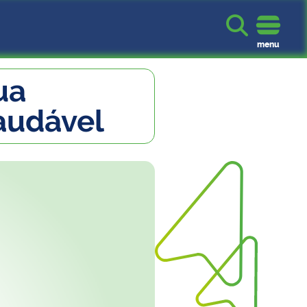

menu
ua
audável