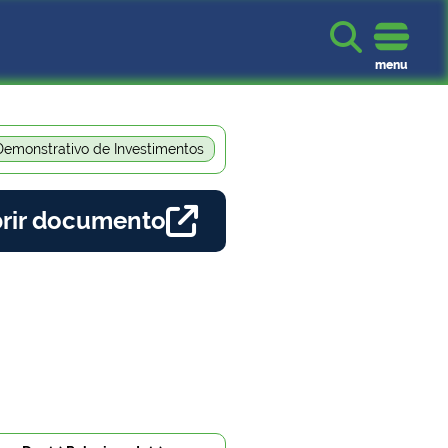

menu
Demonstrativo de Investimentos

rir documento