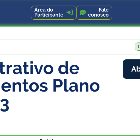
Área do
Fale


Participante
conosco
rativo de
Ab
mentos Plano
23