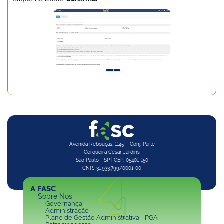
Avenida Rebouças, 1145 – Conj. Parte
Cerqueira Cesar Jardins
São Paulo - SP | CEP: 05401-150
CNPJ 31.933.799/0001-00
A FASC
Sobre Nós
Governança
Administração
Plano de Gestão Administrativa - PGA